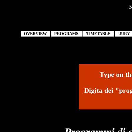
2
OVERVIEW
PROGRAMS
TIMETABLE
JURY
Type on th
Digita dei "pro