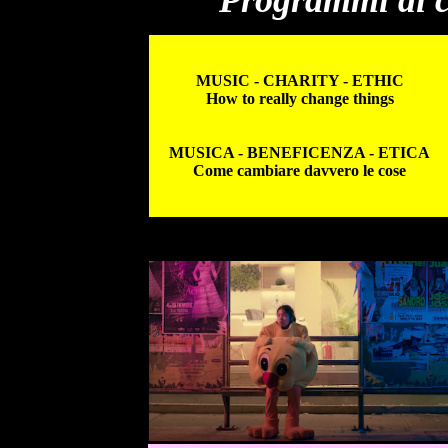
Programmi di c
MUSIC - CHARITY - ETHIC
How to really change things
MUSICA - BENEFICENZA - ETICA
Come cambiare davvero le cose